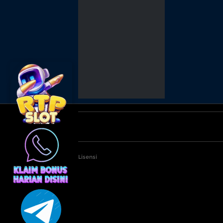
Lisensi