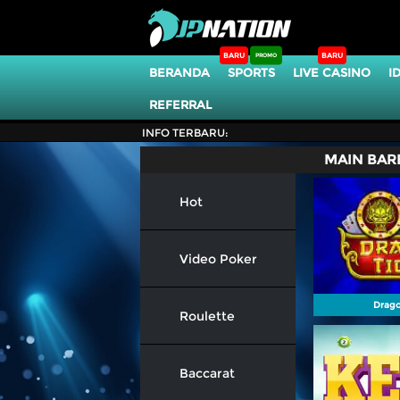
BARU
BARU
PROMO
BERANDA
SPORTS
LIVE CASINO
I
REFERRAL
INFO TERBARU:
MAIN BARE
Hot
Video Poker
Drago
Roulette
Baccarat