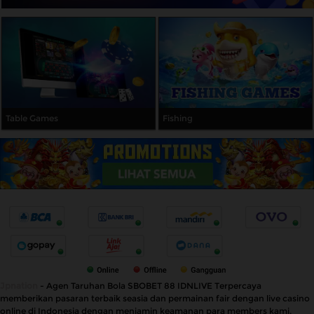
Table Games
Fishing
Jpnation
- Agen Taruhan Bola SBOBET 88 IDNLIVE Terpercaya
memberikan pasaran terbaik seasia dan permainan fair dengan live casino
online di Indonesia dengan menjamin keamanan para members kami.